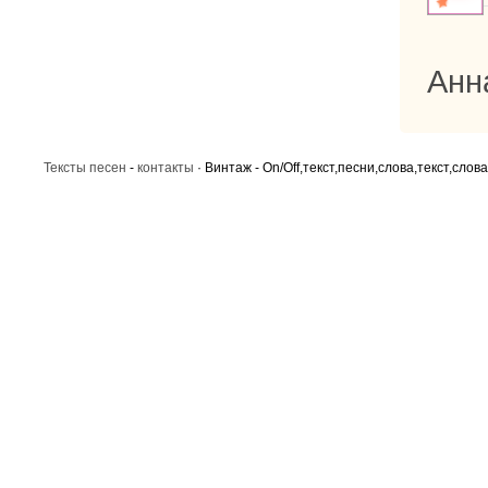
Анн
Тексты песен
-
контакты
· Винтаж - Оn/Off,текст,песни,слова,текст,слов