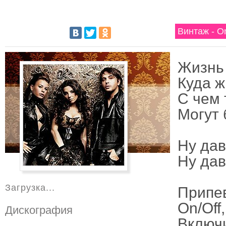
Винтаж - О
Жизнь 
Куда ж
С чем
Могут 
Ну дав
Ну дав
Загрузка...
Припе
Оn/Off
Дискография
Включи