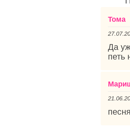
П
Тома
27.07.2
Да уж
петь 
Мари
21.06.2
песня