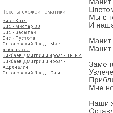
Манит 
Цветом
Тексты схожей тематики
Мы с т
Бис - Катя
И наша
Бис - Мистер DJ
Бис - Засыпай
Бис - Пустота
Манит 
Соколовский Влад - Мне
Манит 
любопытно
Бикбаев Дмитрий и 4post - Ты и я
Бикбаев Дмитрий и 4post -
Заменя
Адреналин
Увлече
Соколовский Влад - Сны
Прибли
Мне но
Наши 
Оставл