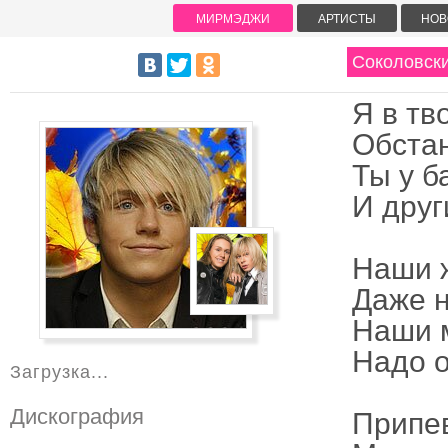
МИРМЭДЖИ
АРТИСТЫ
НОВ
Соколовски
Я в тв
Обстан
Ты у б
И друг
Наши 
Даже 
Наши 
Надо о
Загрузка...
Дискография
Припе