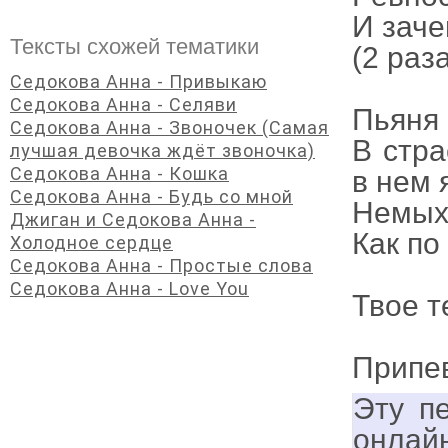
И заче
Тексты схожей тематики
(2 раз
Седокова Анна - Привыкаю
Седокова Анна - Селяви
Пьяня 
Седокова Анна - Звоночек (Самая
В стра
лучшая девочка ждёт звоночка)
Седокова Анна - Кошка
в нем 
Седокова Анна - Будь со мной
Немых 
Джиган и Седокова Анна -
Как по
Холодное сердце
Седокова Анна - Простые слова
Седокова Анна - Love You
Твое т
Припе
Эту п
онлай