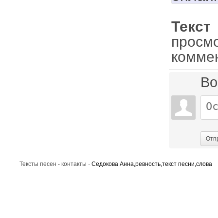
Текс
просм
комме
Во
Отп
Тексты песен
-
контакты
· Седокова Анна,ревность,текст песни,слова