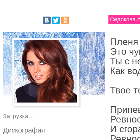
Седокова А
Пленя 
Это чу
Ты с н
Как во
Твое т
Припе
Загрузка...
Ревнос
И сгор
Дискография
Ревнос