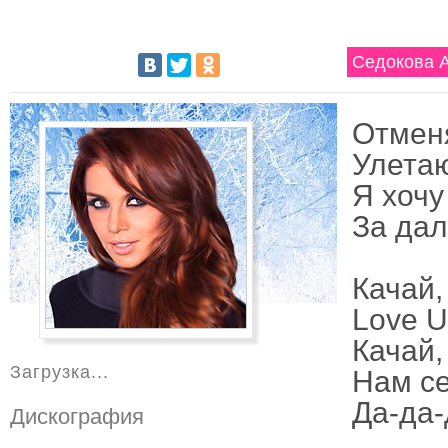
Седокова А
Отменя
Улетаю
Я хочу
За дал
Качай,
Love U
Качай,
Загрузка...
Нам се
Да-да-д
Дискография