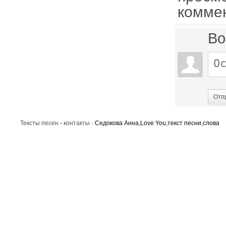
комме
Во
Отп
Тексты песен
-
контакты
· Седокова Анна,Love You,текст песни,слова