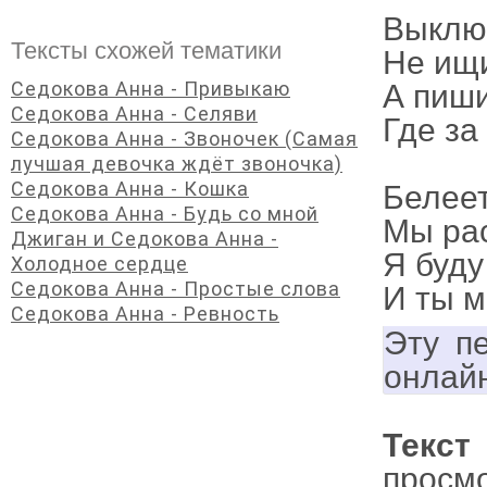
Выклю
Тексты схожей тематики
Не ищи
Седокова Анна - Привыкаю
А пиши
Седокова Анна - Селяви
Где за
Седокова Анна - Звоночек (Самая
лучшая девочка ждёт звоночка)
Седокова Анна - Кошка
Белеет
Седокова Анна - Будь со мной
Мы рас
Джиган и Седокова Анна -
Я буду
Холодное сердце
Седокова Анна - Простые слова
И ты м
Седокова Анна - Ревность
Эту п
онлай
Текс
просм