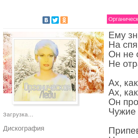
Органическ
Ему зн
На сп
Он не 
Не отр
Ах, ка
Ах, ка
Он про
Чужие 
Загрузка...
Дискография
Припе