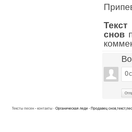
Припе
Текст
снов
п
комме
Во
Отп
Тексты песен
-
контакты
· Органическая леди - Продавец снов,текст,пес