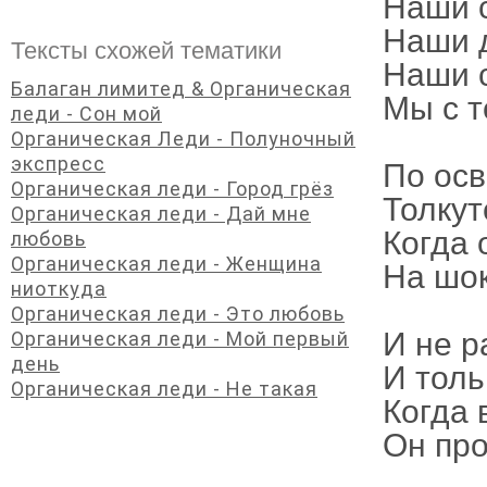
Наши 
Наши 
Тексты схожей тематики
Наши 
Балаган лимитед & Органическая
Мы с т
леди - Сон мой
Органическая Леди - Полуночный
экспресс
По ос
Органическая леди - Город грёз
Толкут
Органическая леди - Дай мне
Когда 
любовь
Органическая леди - Женщина
На шо
ниоткуда
Органическая леди - Это любовь
И не р
Органическая леди - Мой первый
день
И толь
Органическая леди - Не такая
Когда 
Он про