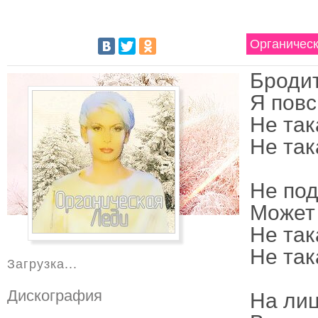
Органическ
Бродит
Я повс
Не так
Не така
Не под
Может 
Не так
Не така
Загрузка...
Дискография
На лиц