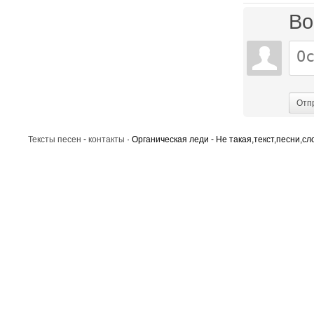
Во
Отп
Тексты песен
-
контакты
· Органическая леди - Не такая,текст,песни,сл