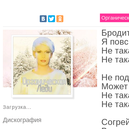
Органическ
Бродит
Я повс
Не так
Не така
Не под
Может 
Не так
Не така
Загрузка...
Дискография
Согрей