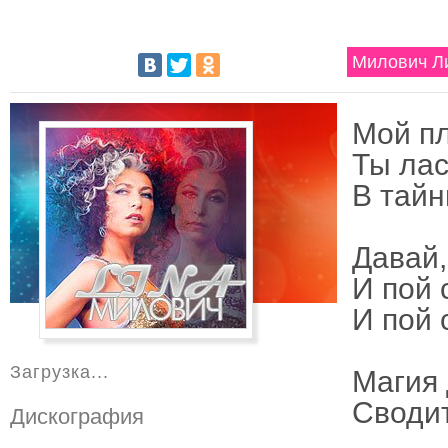
Милович Ли
Мой п
Ты лас
В тайн
Давай,
И пой 
И пой 
Загрузка...
Магия 
Сводит
Дискография