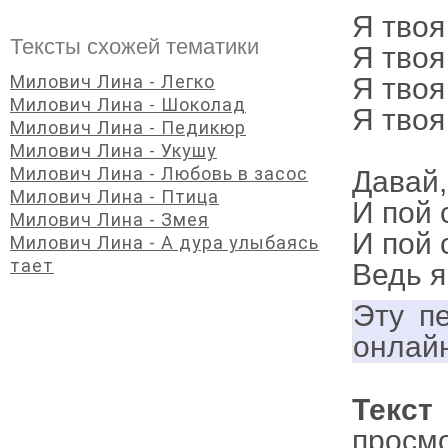
Я твоя
Тексты схожей тематики
Я твоя
Милович Лина - Легко
Я твоя
Милович Лина - Шоколад
Я твоя
Милович Лина - Педикюр
Милович Лина - Укушу
Милович Лина - Любовь в засос
Давай,
Милович Лина - Птица
И пой 
Милович Лина - Змея
И пой 
Милович Лина - А дура улыбаясь
тает
Ведь я
Эту п
онлай
Текс
просм