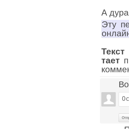
А дура
Эту п
онлай
Текст
тает
п
комме
Во
Отп