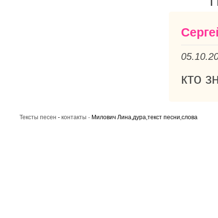
П
Серге
05.10.2
кто з
Тексты песен
-
контакты
· Милович Лина,дура,текст песни,слова