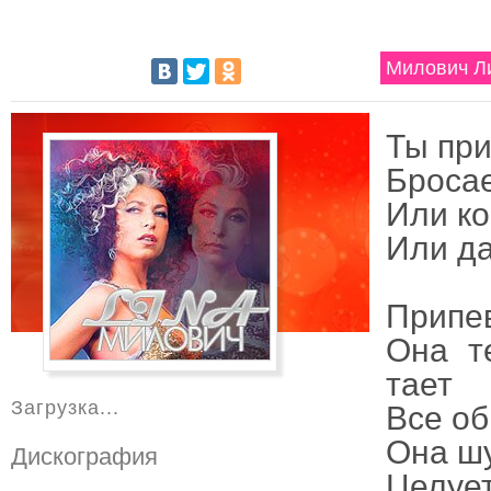
Милович Ли
Ты при
Бросае
Или ко
Или да
Припе
Она т
тает
Загрузка...
Все об
Она шу
Дискография
Целует