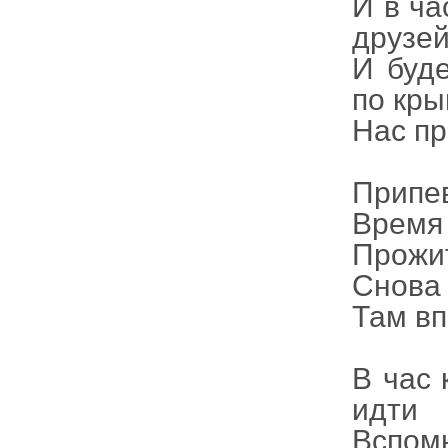
И в ча
друзей
И буде
по кр
Нас пр
Припе
Время 
Прожит
Снова 
Там вп
В час 
идти
Вспом