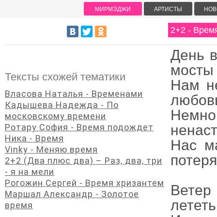
МИРМЭДЖИ
АРТИСТЫ
НОВ
2+2 - Врем
День в
мосты
Тексты схожей тематики
Нам не
Власова Наталья - Временами
любовь
Кадышева Надежда - По
Немно
московскому времени
Ротару София - Время подождет
ненас
Ника - Время
Нас м
Vinky - Меняю время
потеря
2+2 (Два плюс два) – Раз, два, три
- я на мели
Рогожин Сергей - Время хризантем
Ветер
Маршал Александр - Золотое
лететь
время