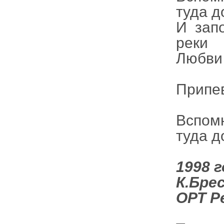
туда д
И зап
реки
Любви 
Припе
Вспом
туда до
1998 г
К.Бре
ОРТ Р