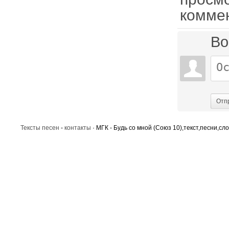
комме
Во
Отп
Тексты песен
-
контакты
· МГК - Будь со мной (Союз 10),текст,песни,сл