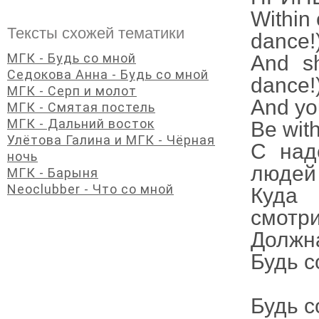
Within 
Тексты схожей тематики
dance!
МГК - Будь со мной
And s
Седокова Анна - Будь со мной
dance!
МГК - Серп и молот
And yo
МГК - Смятая постель
МГК - Дальний восток
Be wit
Улётова Галина и МГК - Чёрная
С над
ночь
людей 
МГК - Барыня
Neoclubber - Что со мной
Куда 
смотри
Должна
Будь с
Будь с