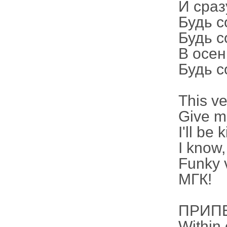
И сраз
Будь с
Будь с
В осен
Будь с
This ve
Give me
I'll be
I know,
Funky v
МГК!
ПРИПЕ
Within 