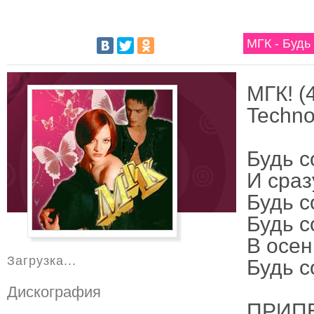
МГК - Будь
МГК! (
Techno
Будь с
И сраз
Будь с
Будь с
В осен
Загрузка...
Будь с
Дискография
ПРИПЕ