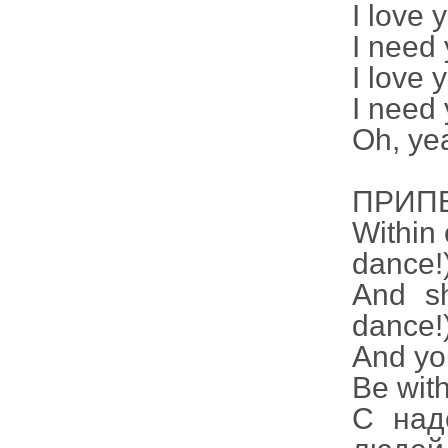
I love 
I need 
I love 
I need 
Oh, ye
ПРИПЕВ
Within 
dance!
And s
dance!
And yo
Be wit
С над