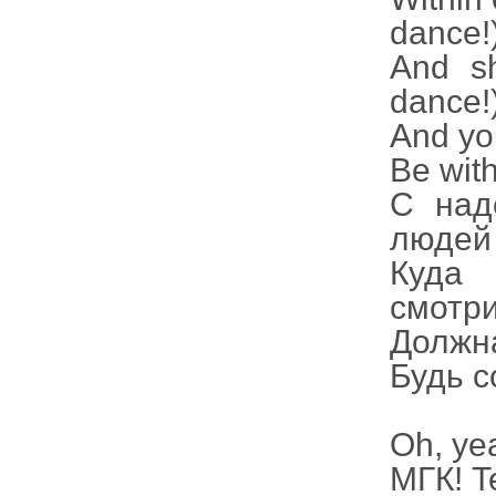
dance!
And s
dance!
And yo
Be wit
С над
людей 
Куда 
смотри
Должна
Будь с
Oh, ye
МГК! T