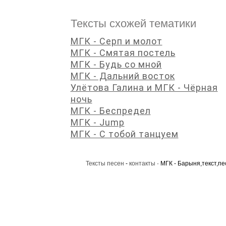
Тексты схожей тематики
МГК - Серп и молот
МГК - Смятая постель
МГК - Будь со мной
МГК - Дальний восток
Улётова Галина и МГК - Чёрная
ночь
МГК - Беспредел
МГК - Jump
МГК - С тобой танцуем
Тексты песен
-
контакты
· МГК - Барыня,текст,пе