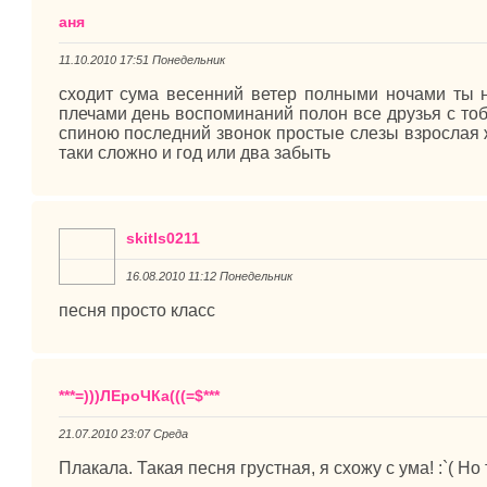
аня
11.10.2010 17:51 Понедельник
сходит сума весенний ветер полными ночами ты 
плечами день воспоминаний полон все друзья с тоб
спиною последний звонок простые слезы взрослая 
таки сложно и год или два забыть
skitls0211
16.08.2010 11:12 Понедельник
песня просто класс
***=)))ЛЕроЧКа(((=$***
21.07.2010 23:07 Среда
Плакала. Такая песня грустная, я схожу с ума! :`( Но