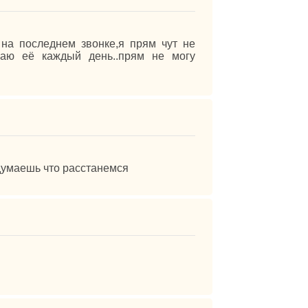
с на последнем звонке,я прям чут не
ушаю её каждый день..прям не могу
а думаешь что расстанемся