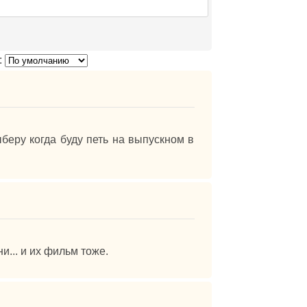
:
ыберу когда буду петь на выпускном в
и... и их фильм тоже.