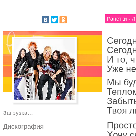
Ранетки - 
Сегодн
Сегодн
И то, 
Уже не
Мы буд
Теплом
Забыть
Твоя л
Загрузка...
Просто
Дискография
Хочу с