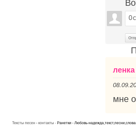
Во
Отп
П
ленка
08.09.2
мне о
Тексты песен
-
контакты
· Ранетки - Любовь-надежда,текст,песни,слова