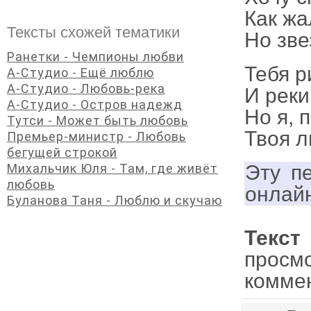
Как жа
Тексты схожей тематики
Но зве
Ранетки - Чемпионы любви
Тебя р
А-Студио - Ещё люблю
А-Студио - Любовь-река
И реки
А-Студио - Остров надежд
Но я, 
Тутси - Может быть любовь
Твоя л
Премьер-министр - Любовь
бегущей строкой
Эту п
Михальчик Юля - Там, где живёт
любовь
онлай
Буланова Таня - Люблю и скучаю
Текс
просм
комме