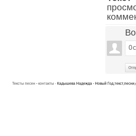
просм
комме
Во
Отп
Тексты песен
-
контакты
· Кадышева Надежда - Новый Год,текст,песни,