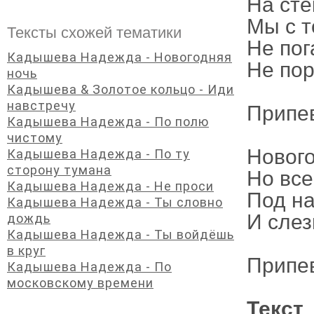
На сте
Мы с т
Тексты схожей тематики
Не пог
Кадышева Надежда - Новогодняя
Не пор
ночь
Кадышева & Золотое кольцо - Иди
навстречу
Припе
Кадышева Надежда - По полю
чистому
Новог
Кадышева Надежда - По ту
сторону тумана
Но все
Кадышева Надежда - Не проси
Под на
Кадышева Надежда - Ты словно
И слез
дождь
Кадышева Надежда - Ты войдёшь
в круг
Припе
Кадышева Надежда - По
московскому времени
Текст