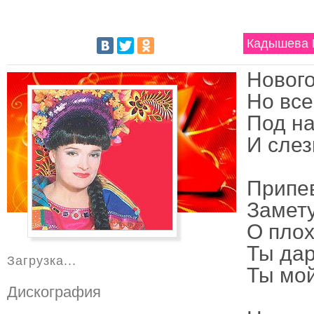
Кадышева 
Новог
Но все
Под на
И слез
Припе
Замету
О плох
Ты дар
Загрузка...
Ты мой
Дискография