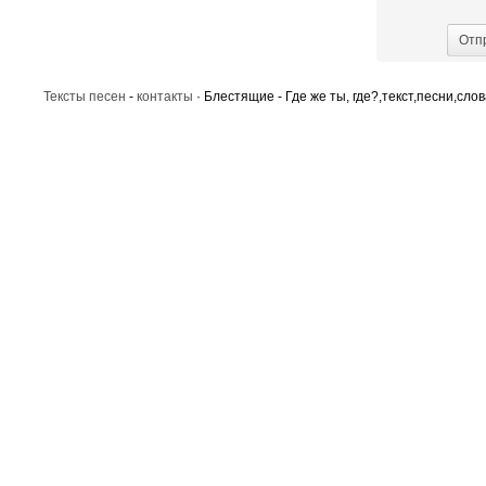
Отп
Тексты песен
-
контакты
· Блестящие - Где же ты, где?,текст,песни,слов