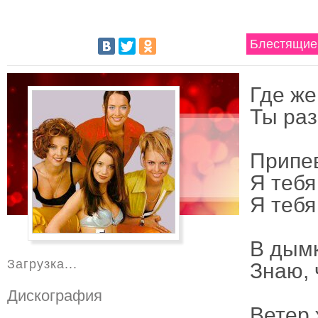
Блестящие 
Где же
Ты раз
Припе
Я тебя
Я тебя
В дымк
Загрузка...
Знаю, 
Дискография
Ветер 