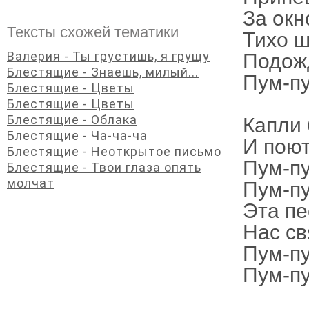
За окн
Тексты схожей тематики
Тихо ш
Валерия - Ты грустишь, я грущу
Подожд
Блестящие - Знаешь, милый...
Пум-пу
Блестящие - Цветы
Блестящие - Цветы
Блестящие - Облака
Капли 
Блестящие - Ча-ча-ча
И поют
Блестящие - Неоткрытое письмо
Пум-п
Блестящие - Твои глаза опять
молчат
Пум-п
Эта пе
Нас св
Пум-пу
Пум-пу