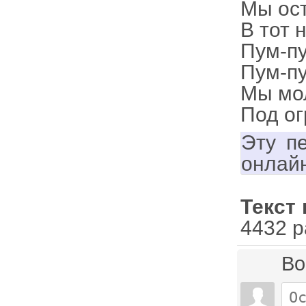
Мы ос
В тот 
Пум-п
Пум-п
Мы мо
Под о
Эту п
онлай
Текст 
4432 р
Во