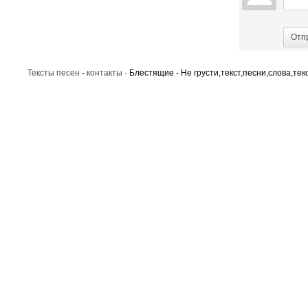
Отп
Тексты песен
-
контакты
· Блестящие - Не грусти,текст,песни,слова,тек