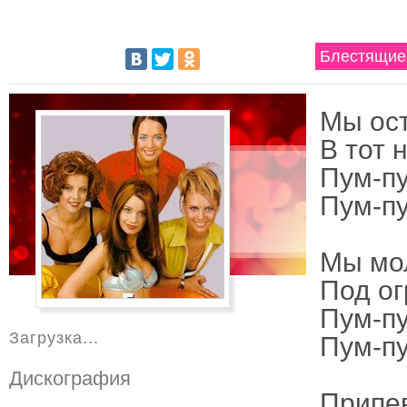
Блестящие 
Мы ос
В тот 
Пум-п
Пум-п
Мы мо
Под о
Пум-пу
Загрузка...
Пум-п
Дискография
Припе