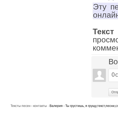
Эту п
онлай
Текст
просм
комме
Во
Отп
Тексты песен
-
контакты
· Валерия - Ты грустишь, я грущу,текст,песни,с