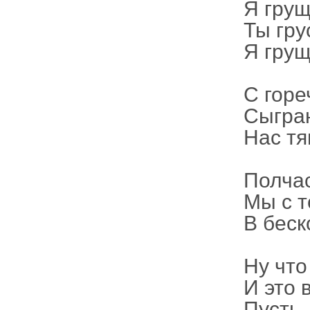
Я грущу
Ты гру
Я грущу
С горе
Сыгран
Нас тя
Полчас
Мы с т
В бес
Ну что
И это 
Пуст