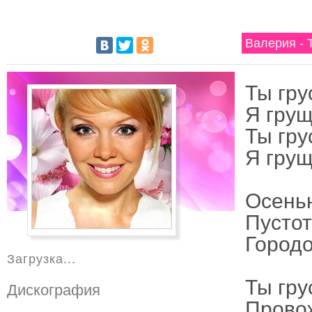
Валерия - 
Ты гру
Я грущу
Ты гру
Я грущу
Осенью
Пустот
Городо
Загрузка...
Ты гру
Дискография
Прово