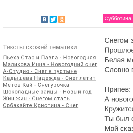
Субботина 
Снегом 
Тексты схожей тематики
Прошлое
Пьеха Стас и Павла - Новогодняя
Белая ме
Маликова Инна - Новогодний снег
Словно в
А-Студио - Снег в пустыне
Кадышева Надежда - Снег летит
Метов Кай - Снегурочка
Припев:
Шоколадные зайцы - Новый год
А новог
Жин жин - Снегом стать
Орбакайте Кристина - Снег
Кружитс
Ты был 
Мой ска