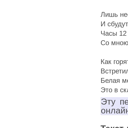
Лишь не
И сбуду
Часы 12
Со мною
Как гор
Встретил
Белая ме
Это в ск
Эту п
онлай