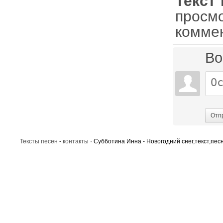
Текст
просм
комме
Во
Отп
Тексты песен
-
контакты
· Субботина Инна - Новогодний снег,текст,песн