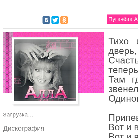
Пугачёва А
Тихо 
дверь,
Счаст
теперь
Там г
звенел
Одинок
Загрузка...
Припе
Вот и 
Дискография
Вот и 