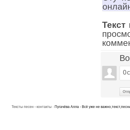
онлай
Текст
просм
комме
Во
Отп
Тексты песен
-
контакты
· Пугачёва Алла - Всё уже не важно,текст,песн