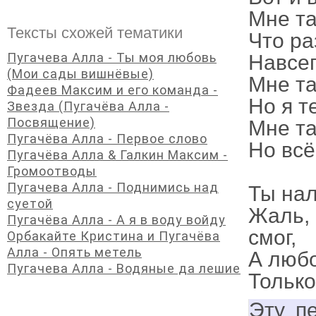
Мне та
Тексты схожей тематики
Что ра
Пугачева Алла - Ты моя любовь
Навсег
(Мои сады вишнёвые)
Мне та
Фадеев Максим и его команда -
Но я т
Звезда (Пугачёва Алла -
Посвящение)
Мне та
Пугачёва Алла - Первое слово
Но всё
Пугачёва Алла & Галкин Максим -
Громоотводы
Пугачева Алла - Поднимись над
Ты нал
суетой
Жаль, 
Пугачёва Алла - А я в воду войду
смог,
Орбакайте Кристина и Пугачёва
Алла - Опять метель
А любо
Пугачева Алла - Водяные да лешие
Только
Эту п