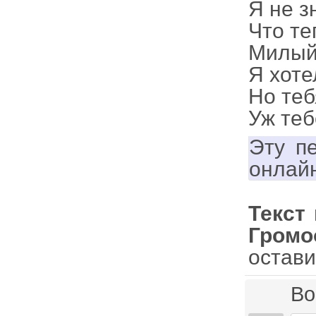
Я не з
Что те
Милый 
Я хоте
Но теб
Уж теб
Эту п
онлай
Текст
Громо
остави
Во