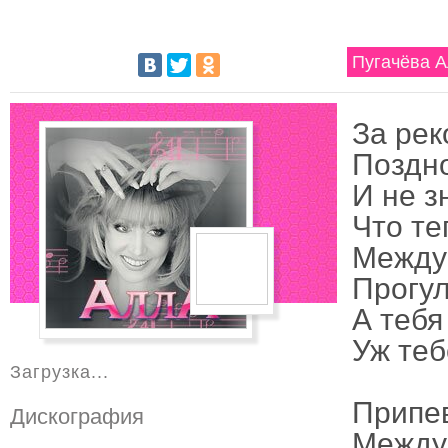
Пугачёва А
За рек
Поздно
И не з
Что те
Между 
Прогул
А тебя
Уж теб
Загрузка...
Припе
Дискография
Между 