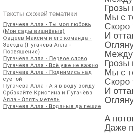
Грозы 
Тексты схожей тематики
Мы с т
Пугачева Алла - Ты моя любовь
Скоро 
(Мои сады вишнёвые)
И отта
Фадеев Максим и его команда -
Огляну
Звезда (Пугачёва Алла -
Посвящение)
Между 
Пугачёва Алла - Первое слово
Грозы 
Пугачёва Алла - Всё уже не важно
Мы с т
Пугачева Алла - Поднимись над
суетой
Скоро 
Пугачёва Алла - А я в воду войду
И отта
Орбакайте Кристина и Пугачёва
Огляну
Алла - Опять метель
Пугачева Алла - Водяные да лешие
А пото
Даже п