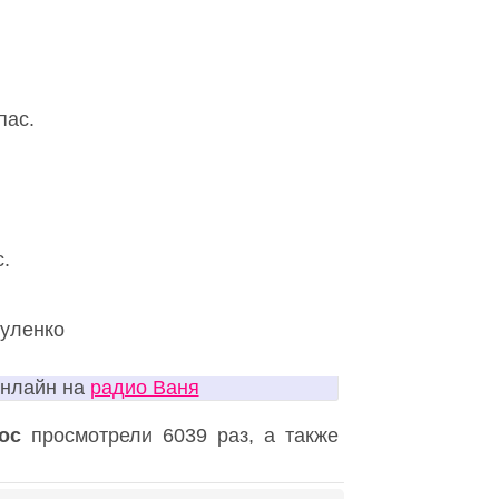
пас.
с.
куленко
онлайн на
радио Ваня
ос
просмотрели 6039 раз, а также