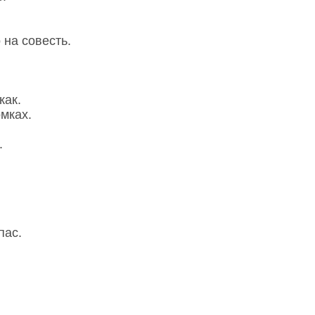
 на совесть.
как.
омках.
.
пас.