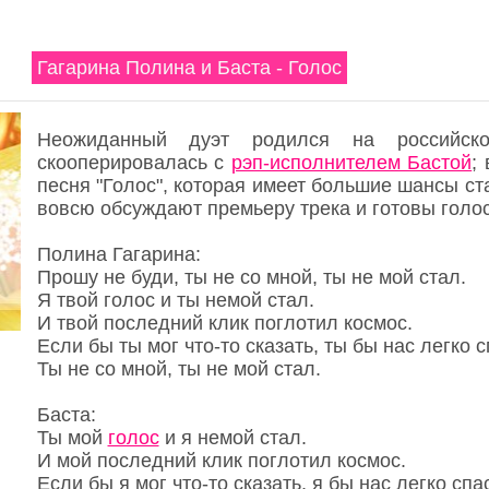
Гагарина Полина и Баста - Голос
Неожиданный дуэт родился на российск
скооперировалась с
рэп-исполнителем Бастой
;
песня "Голос", которая имеет большие шансы ст
вовсю обсуждают премьеру трека и готовы голос
Полина Гагарина:
Прошу не буди, ты не со мной, ты не мой стал.
Я твой голос и ты немой стал.
И твой последний клик поглотил космос.
Если бы ты мог что-то сказать, ты бы нас легко с
Ты не со мной, ты не мой стал.
Баста:
Ты мой
голос
и я немой стал.
И мой последний клик поглотил космос.
Если бы я мог что-то сказать, я бы нас легко спа