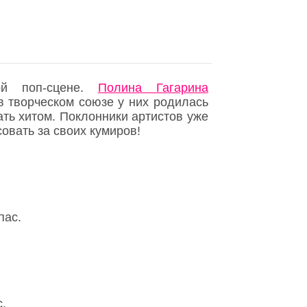
ой поп-сцене.
Полина Гагарина
 в творческом союзе у них родилась
ать хитом. Поклонники артистов уже
овать за своих кумиров!
пас.
с.