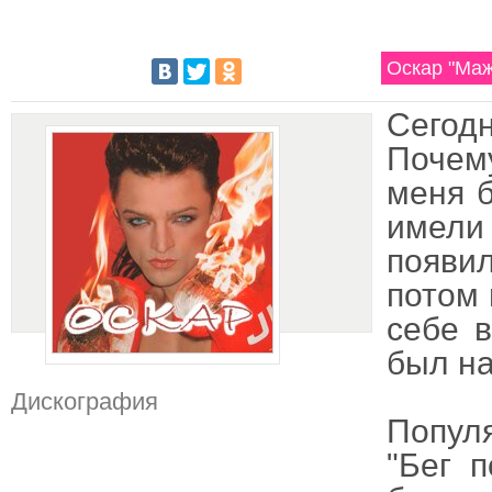
Оскар "Маж
Сегод
Почему
меня б
имел
появил
потом 
себе в
был на
Дискография
Популя
"Бег 