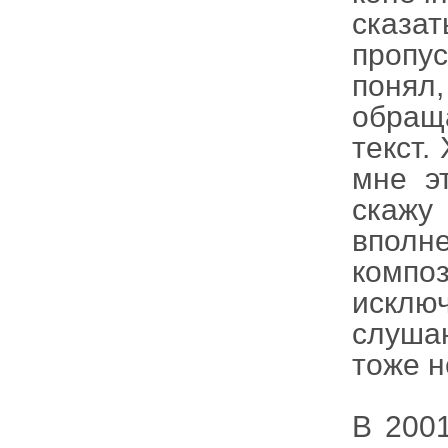
сказа
пропус
понял
обращ
текст.
мне э
скажу
впол
комп
исклю
слушаю
тоже н
В 200