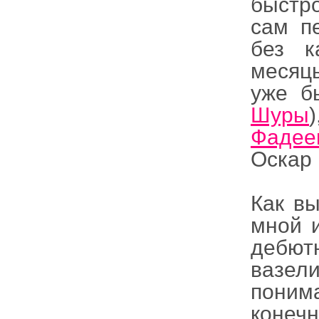
быстр
сам п
без к
месяц
уже б
Шуры
Фадее
Оскар 
Как вы
мной и
дебют
вазел
поним
конеч