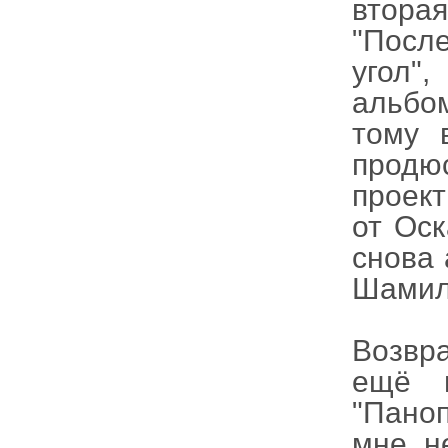
втор
"Посл
угол"
альбо
тому 
продюс
проек
от Оск
снова 
Шамил
Возвра
ещё 
"Пано
мне н