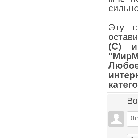
сильно
Эту с
остави
(С) 
"МирМ
Любое
интер
катег
Во