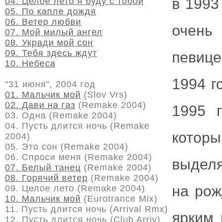
в 1993
04. Целое лето я буду с тобой
05. По капле дождя
06. Ветер любви
очень
07. Мой милый ангел
08. Укради мой сон
09. Тебя здесь ждут
певице
10. Небеса
1994 г
"31 июня", 2004 год
01. Мальчик мой
(Slov Vrs)
02. Дави на газ
(Remake 2004)
1995 
03. Одна (Remake 2004)
04. Пусть длится ночь (Remake
которы
2004)
05. Это сон (Remake 2004)
06. Спроси меня (Remake 2004)
выделя
07. Белый танец
(Remake 2004)
08. Горячий ветер
(Remake 2004)
на рож
09. Целое лето (Remake 2004)
10. Мальчик мой
(Eurotrance Mix)
11. Пусть длится ночь (Arrival Rmx)
ярким
12. Пусть длится ночь (Club Arriv)