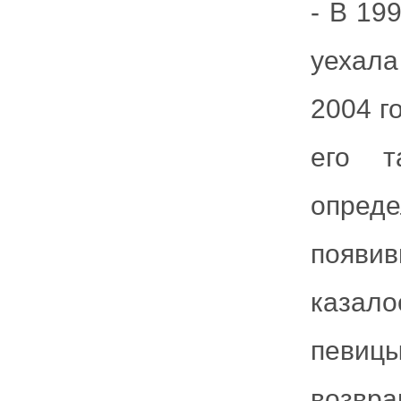
- В 19
уехала
2004 г
его т
опред
появи
казало
певицы
возвра