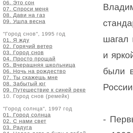
06. Это сон
Влади
07. Спроси меня
08. Дави на газ
станда
09. Ушла весна
"Город снов", 1995 год
шагал 
01. Я жду
02. Горячий ветер
03. Город снов
и ярко
04. Просто прощай
05. Вчерашняя школьница
были в
06. Ночь на рождество
07. Ты скажешь мне
08. Забытый юг
России
09. Путешествие к синей реке
10. Город снов (ремейк)
"Город солнца", 1997 год
01. Город солнца
- Перв
02. С нами свет
03. Радуга