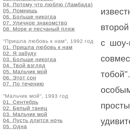
04. Потому что люблю (Ламбада)
извест
05. Помнишь
06. Больше никогда
07. Уличное знакомство
второй
08. Море и песчаный пляж
с шоу-
"Пришла любовь к нам", 1992 год
01. Пришла любовь к нам
02. Я забуду
совмес
03. Больше никогда
04. Твой взгляд
05. Мальчик мой
тобой
06. Этот сон
07. По течению
особы
"Мальчик мой", 1993 год
01. Сентябрь
просты
02. Белый танец
03. Мальчик мой
удив
04. Пусть длится ночь
05. Одна