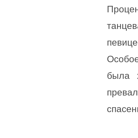
Проце
танце
певиц
Особо
была 
прева
спасен