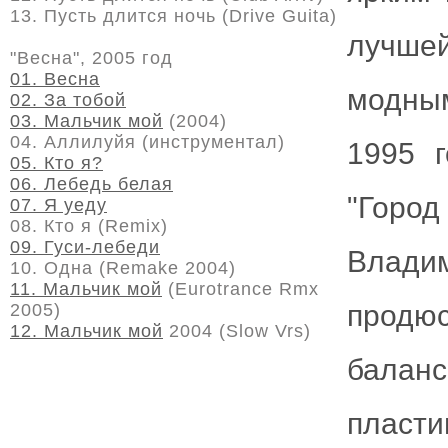
13. Пусть длится ночь (Drive Guita)
лучше
"Весна", 2005 год
01. Весна
модным
02. За тобой
03. Мальчик мой
(2004)
04. Аллилуйя (инструментал)
1995 
05. Кто я?
06. Лебедь белая
"Город
07. Я уеду
08. Кто я (Remix)
09. Гуси-лебеди
Владим
10. Одна (Remake 2004)
11. Мальчик мой
(Eurotrance Rmx
прод
2005)
12. Мальчик мой
2004 (Slow Vrs)
балан
пласт