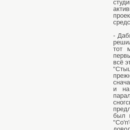
студ
акти
проек
средс
- Даб
решил
тот 
перв
всё э
"Сты
преж
снача
и на
пара
сног
предл
был 
"Co'
дово