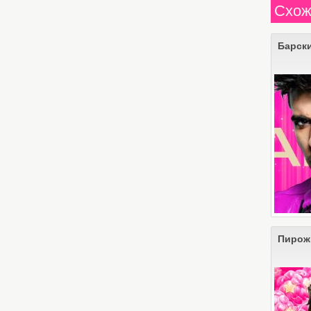
Схож
Барск
Пирож