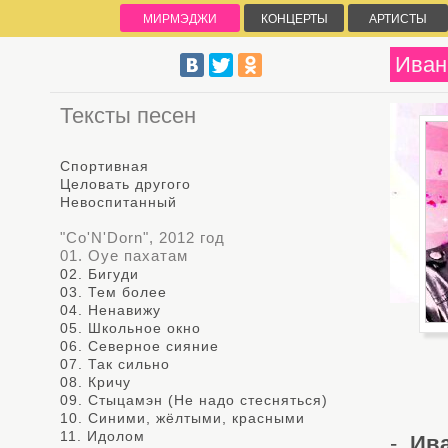
МИРМЭДЖИ
КОНЦЕРТЫ
АРТИСТЫ
Иван
Тексты песен
Спортивная
Целовать другого
Невоспитанный
"Co'N'Dorn", 2012 год
01. Оуе пахатам
02. Бигуди
03. Тем более
04. Ненавижу
05. Школьное окно
06. Северное сияние
07. Так сильно
08. Кричу
09. Стыцамэн (Не надо стесняться)
10. Синими, жёлтыми, красными
11. Идолом
-
Ив