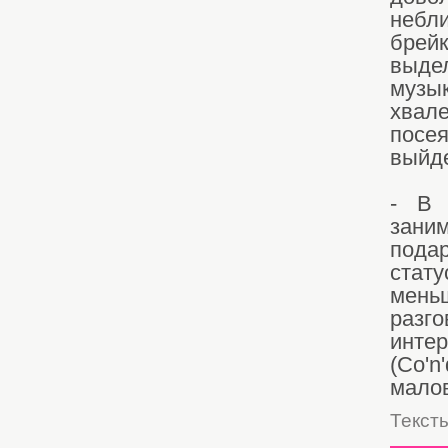
небли
брейк
выде
музы
хвале
посе
выйде
- В 
зани
пода
стат
мень
разг
инте
(Co'
мало
Текст