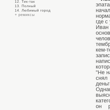
12. Тик-так
эпат
13. Полный
нача
14. Любимый город
+ ремиксы
норм
где с
Иван
осно
чело
тембр
кем-т
запи
напи
кото
"Не н
снял
день
Одна
выяс
катег
он р