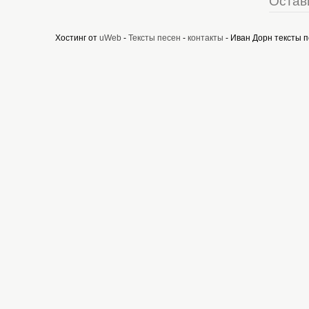
Остав
Хостинг от
uWeb
-
Тексты песен
-
контакты
- Иван Дорн тексты 