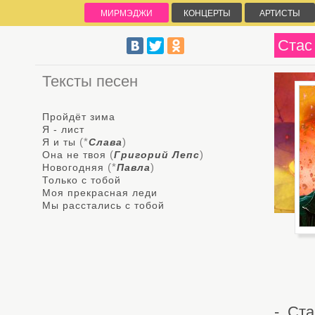
МИРМЭДЖИ
КОНЦЕРТЫ
АРТИСТЫ
Стас
Тексты песен
Пройдёт зима
Я - лист
(*
)
Я и ты
Слава
(
)
Она не твоя
Григорий Лепс
(*
)
Новогодняя
Павла
Только с тобой
Моя прекрасная леди
Мы расстались с тобой
- Ста