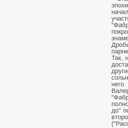
эпохи
начал
участ
"Фабр
покр
знам
Дроб
парню
Так, 
доста
други
соль
него
Вале
"Фаб
полно
до" п
вто
("Ра