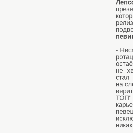
Лепс
през
котор
рел
подв
певи
- Нес
рота
остаё
не х
стал
на сл
верит
ТОП" 
карь
певе
искл
никак