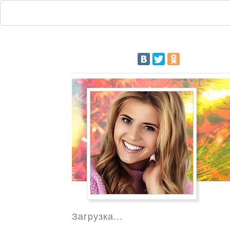
Загрузка...