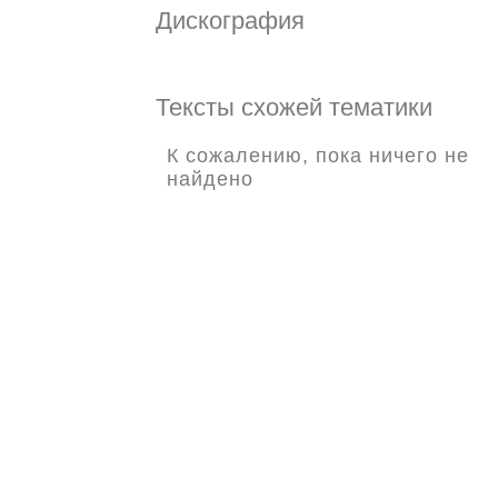
Дискография
Тексты схожей тематики
К сожалению, пока ничего не
найдено