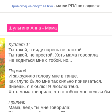
- матчи РПЛ по подписке.
Промокод на спорт в Окко
Шульгина Анна - Мама
Куплет 1:
Ты такой, с виду парень не плохой.
Ты такой, не простой. Хоть мама говорила
Не водиться мне с тобой, но...
Переход:
И закружило голову мне в танце.
Как глупо было мне так сильно привязаться.
Знаешь, я люблю! Я люблю тебя.
Хоть мама говорила, что с тобою мне нельзя быт
Припев:
Мама, ведь ты мне говорила: