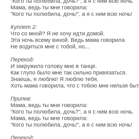
"Кого ты полюбила, дочь?", а я с ним всю ночь.
Мама, ведь ты мне говорила:
"Кого ты полюбила, дочь!", а я с ним всю ночь!
Куплет 2:
Что со мной? Я не хочу идти домой.
Эта ночь всему виной. Ведь мама говорила
Не водиться мне с тобой, но...
Переход:
И закружило голову мне в танце.
Как глупо было мне так сильно привязаться.
Знаешь, я люблю! Я люблю тебя.
Хоть мама говорила, что с тобою мне нельзя быт
Припев:
Мама, ведь ты мне говорила:
"Кого ты полюбила, дочь?", а я с ним всю ночь.
Мама, ведь ты мне говорила:
"Кого ты полюбила, дочь!", а я с ним всю ночь!
Переход: