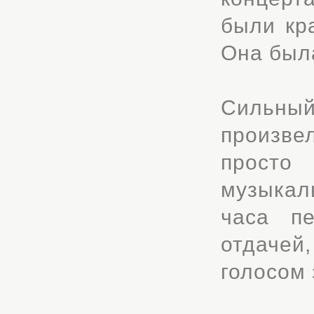
были кр
Она был
Сильны
произве
просто
музыкал
часа пе
отдаче
голосом 