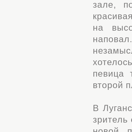
зале, п
красива
на выс
напова
незамыс
хотелось
певица 
второй п
В Луган
зритель 
новой 