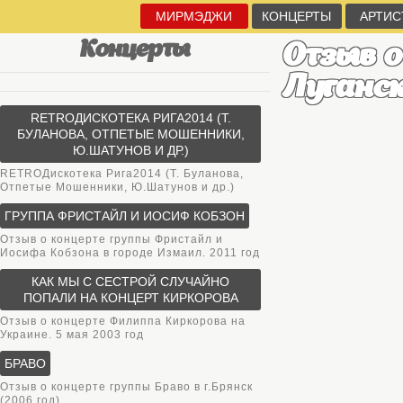
МИРМЭДЖИ
КОНЦЕРТЫ
АРТИС
Концерты
Отзыв о
Луганске
RETROДИСКОТЕКА РИГА2014 (Т.
БУЛАНОВА, ОТПЕТЫЕ МОШЕННИКИ,
Ю.ШАТУНОВ И ДР.)
RETROДискотека Рига2014 (Т. Буланова,
Отпетые Мошенники, Ю.Шатунов и др.)
ГРУППА ФРИСТАЙЛ И ИОСИФ КОБЗОН
Отзыв о концерте группы Фристайл и
Иосифа Кобзона в городе Измаил. 2011 год
КАК МЫ С СЕСТРОЙ СЛУЧАЙНО
ПОПАЛИ НА КОНЦЕРТ КИРКОРОВА
Отзыв о концерте Филиппа Киркорова на
Украине. 5 мая 2003 год
БРАВО
Отзыв о концерте группы Браво в г.Брянск
(2006 год)