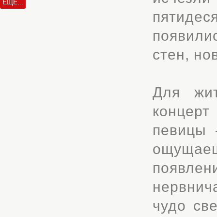
ЕЩЁ...
пятидес
появили
стен, но
Для жит
концерт
певицы 
ощущае
появлен
нервнич
чудо св