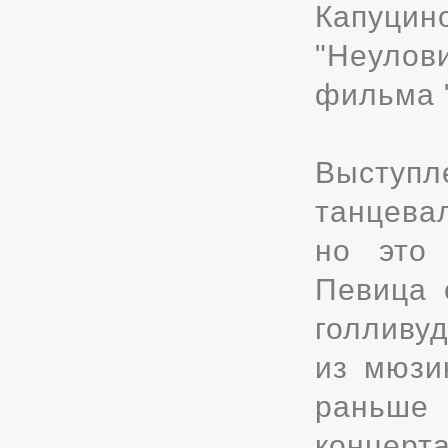
Капуци
"Неулов
фильма "
Выступл
танцева
но это 
Певица 
голливу
из мюзи
раньше
концерта