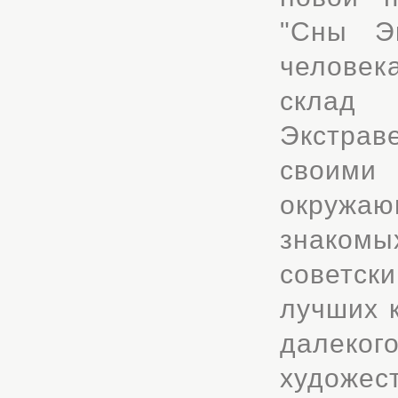
"Сны Эк
человек
склад 
Экстра
своими
окружа
знакомы
советск
лучших 
далекого
художес