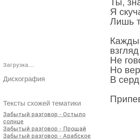
Ты, зн
Я скуч
Лишь т
Кажды
взгляд
Не гов
Загрузка...
Но вер
В серд
Дискография
Припе
Тексты схожей тематики
Забытый разговор - Остыло
солнце
Забытый разговор - Прощай
Забытый разговор - Арабское