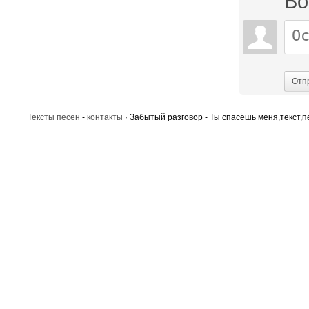
Во
Отп
Тексты песен
-
контакты
· Забытый разговор - Ты спасёшь меня,текст,п