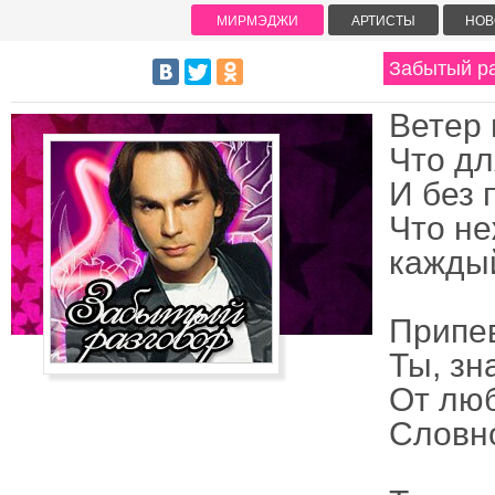
МИРМЭДЖИ
АРТИСТЫ
НОВ
Забытый ра
Ветер 
Что дл
И без 
Что не
каждый
Припе
Ты, зн
От люб
Словн