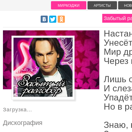
МИРМЭДЖИ
АРТИСТЫ
НОВ
Забытый ра
Настан
Унесёт
Мир др
Через 
Лишь 
И слез
Упадёт
Но в р
Загрузка...
Дискография
Знаю, 