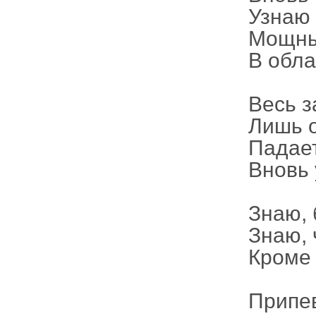
Узнаю 
Мощный
В обла
Весь з
Лишь 
Падает
Вновь 
Знаю, 
Знаю, 
Кроме 
Припе