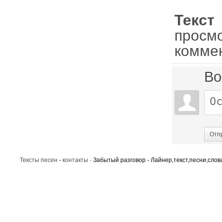
Текс
просм
комме
Во
Отп
Тексты песен
-
контакты
· Забытый разговор - Лайнер,текст,песни,слов