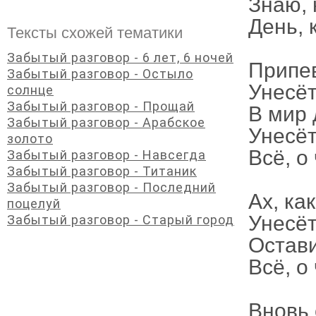
Знаю, 
День, 
Тексты схожей тематики
Забытый разговор - 6 лет, 6 ночей
Припе
Забытый разговор - Остыло
Унесёт
солнце
Забытый разговор - Прощай
В мир 
Забытый разговор - Арабское
Унесёт
золото
Всё, о
Забытый разговор - Навсегда
Забытый разговор - Титаник
Забытый разговор - Последний
Ах, ка
поцелуй
Унесёт
Забытый разговор - Старый город
Остави
Всё, о
Вновь 