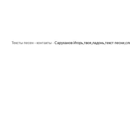
Тексты песен
-
контакты
· Саруханов Игорь,твоя,ладонь,текст песни,сл