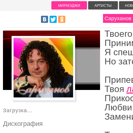
МИРМЭДЖИ
АРТИСТЫ
НОВ
Саруханов 
Твоего
Прини
Я спеш
Но зат
Припе
Твоя
л
Прико
Любви 
Загрузка...
Замени
Дискография