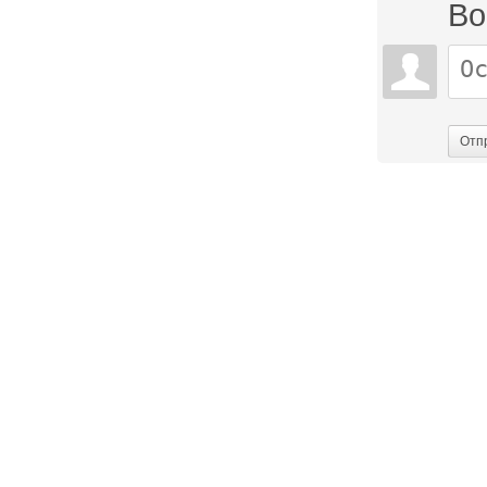
Во
Отп