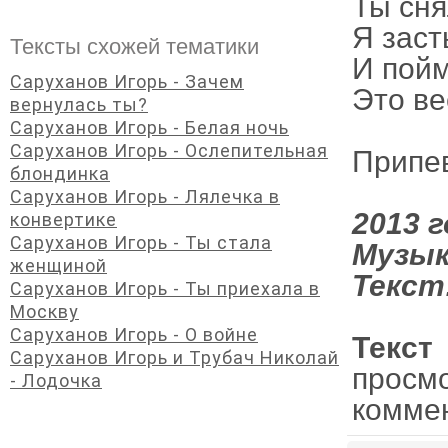
Ты сня
Я заст
Тексты схожей тематики
И пойм
Саруханов Игорь - Зачем
Это ве
вернулась ты?
Саруханов Игорь - Белая ночь
Саруханов Игорь - Ослепительная
Припе
блондинка
Саруханов Игорь - Лялечка в
2013 г
конвертике
Саруханов Игорь - Ты стала
Музык
женщиной
Текст
Саруханов Игорь - Ты приехала в
Москву
Саруханов Игорь - О войне
Текст
Саруханов Игорь и Трубач Николай
просм
- Лодочка
комме