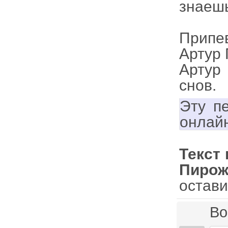
знаешь
Припе
Артур 
Артур
снов.
Эту п
онлай
Текст
Пирож
остав
Во