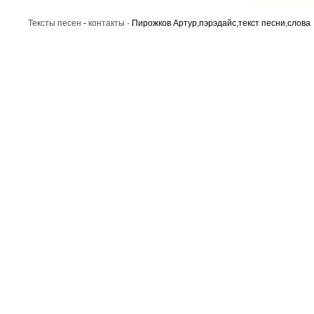
Тексты песен
-
контакты
· Пирожков Артур,пэрэдайс,текст песни,слова