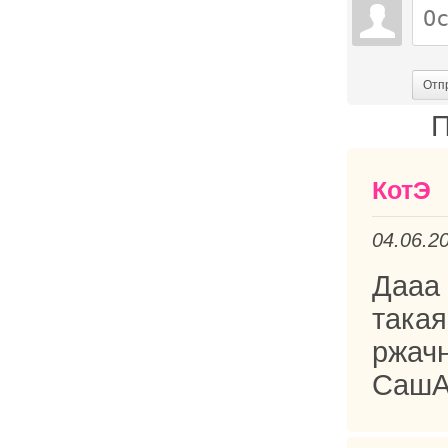
Отп
П
КотЭ
04.06.2
Дааа 
така
ржачн
СашАр