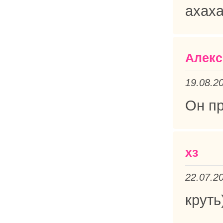
ахах
Алекс
19.08.2
Он пр
хз
22.07.2
круть