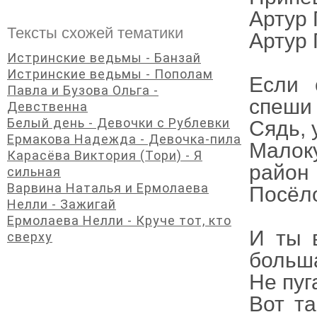
Артур 
Тексты схожей тематики
Артур 
Истринские ведьмы - Банзай
Истринские ведьмы - Пополам
Если 
Павла и Бузова Ольга -
спеши
Девственна
Белый день - Девочки с Рублевки
Сядь, 
Ермакова Надежда - Девочка-пила
Малок
Карасёва Виктория (Тори) - Я
район
сильная
Варвина Наталья и Ермолаева
Посёл
Нелли - Зажигай
Ермолаева Нелли - Круче тот, кто
И ты 
сверху
больш
Не пуг
Вот та