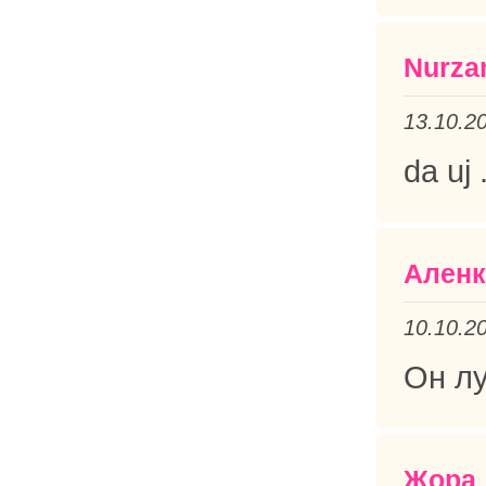
Nurza
13.10.2
da uj 
Аленка
10.10.2
Он лу
Жора