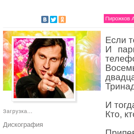
Пирожков А
Если т
И пар
телеф
Восем
двадца
Тринад
И тогд
Загрузка...
Кто, к
Дискография
Припе