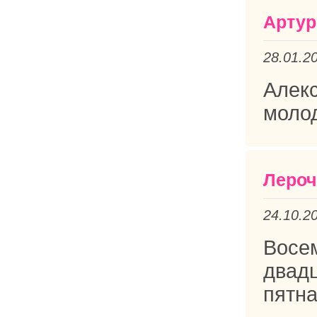
Артур
28.01.2
Але
молод
Лероч
24.10.2
Восе
двад
пятна