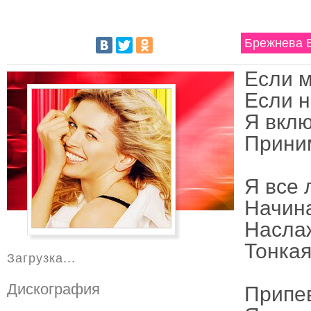
Брежнева В
Если м
Если н
Я вклю
Прини
Я все
Начина
Наслаж
Тонкая
Загрузка...
Дискография
Припе