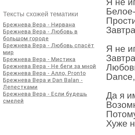
Я не и
Белое
Тексты схожей тематики
Прости
Брежнева Вера - Нирвана
Завтра
Брежнева Вера - Любовь в
большом городе
Брежнева Вера - Любовь спасёт
Я не и
мир
Завтра
Брежнева Вера - Мистика
Любов
Брежнева Вера - Не беги за мной
Брежнева Вера - Алло, Pronto
Dance,
Брежнева Вера и Dan Balan -
Лепестками
Да я и
Брежнева Вера - Если будешь
смелей
Возомн
Потому
Хуже н