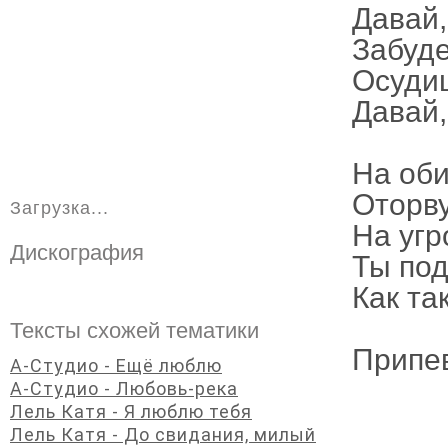
Давай,
Забуде
Осудиш
Давай,
На оби
Оторву
Загрузка...
На угр
Дискография
Ты под
Как та
Тексты схожей тематики
Припе
А-Студио - Ещё люблю
А-Студио - Любовь-река
Лель Катя - Я люблю тебя
Лель Катя - До свидания, милый