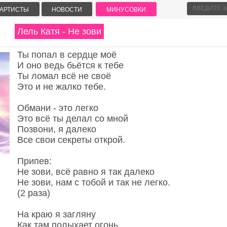
АРТИСТЫ
НОВОСТИ
МИНУСОВКИ
Лель Катя - Не зови
Ты попал в сердце моё
И оно ведь бьётся к тебе
Ты ломал всё не своё
Это и не жалко тебе.
Обмани - это легко
Это всё ты делал со мной
Позвони, я далеко
Все свои секреты открой.
Припев:
Не зови, всё равно я так далеко
Не зови, нам с тобой и так не легко.
(2 раза)
На краю я загляну
Как там полыхает огонь