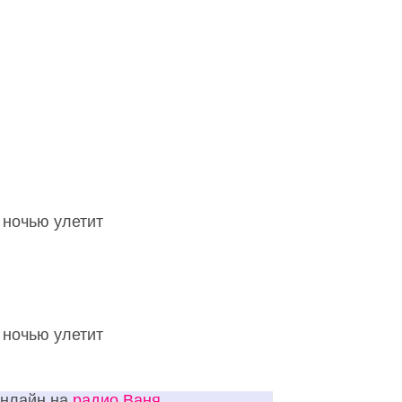
а ночью улетит
а ночью улетит
онлайн на
радио Ваня