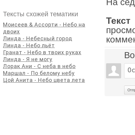
На сед
Тексты схожей тематики
Текс
Моисеев & Ассорти - Небо на
просм
двоих
комме
Линда - Небесный город
Линда - Небо льёт
Гранат - Небо в твоих руках
Во
Линда - Я не могу
Лорак Ани - С неба в небо
Маршал - По белому небу
Цой Анита - Небо цвета лета
Отп