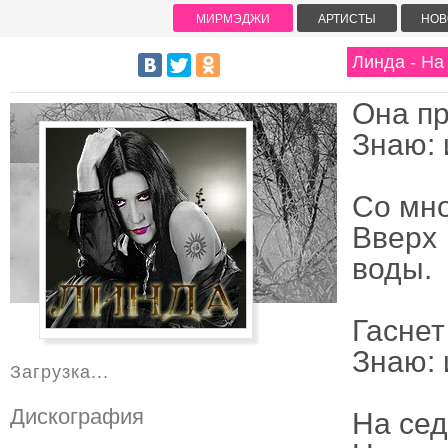
МИРМЭДЖИ
АРТИСТЫ
НОВ
Линда - На
Она пр
Знаю: 
Со мно
Вверх 
воды.
Гаснет
Знаю: 
Загрузка...
Дискография
На сед