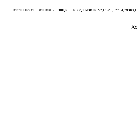
Тексты песен
-
контакты
· Линда - На седьмом небе,текст,песни,слова,т
Хо