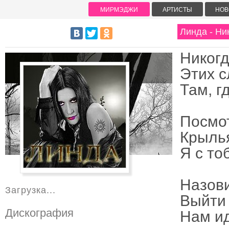
МИРМЭДЖИ
АРТИСТЫ
НОВ
Линда - Ни
Никогд
Этих с
Там, г
Посмот
Крылья
Я с то
Назови
Загрузка...
Выйти 
Дискография
Нам ид