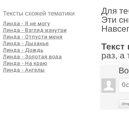
Для те
Тексты схожей тематики
Эти сн
Линда - Я не могу
Навсег
Линда - Взгляд изнутри
Линда - Отпусти меня
Линда - Дыханье
Текст 
Линда - Дождь
раз, а
Линда - Золотая вода
Линда - На краю
Во
Линда - Ангелы
Отп