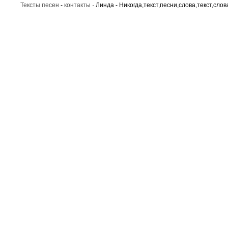
Тексты песен
-
контакты
· Линда - Никогда,текст,песни,слова,текст,слов