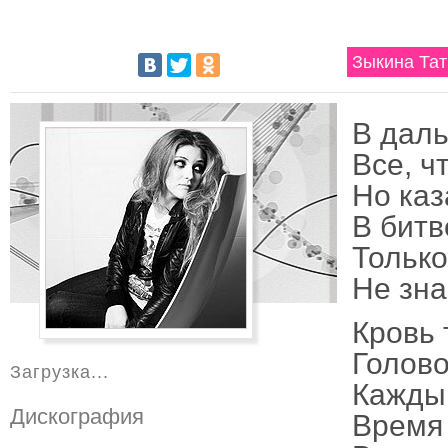
Зыкина Тат
В даль
Все, ч
Но каз
В битв
Только
Не зна
Кровь 
Голово
Загрузка...
Каждый
Дискография
Время 