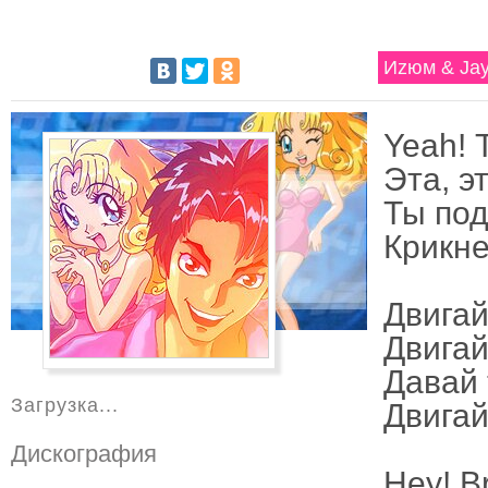
Иzюм & Jay
Yeah! 
Эта, э
Ты под
Крикне
Двигай,
Двигай
Давай т
Загрузка...
Двигай
Дискография
Hey! Br