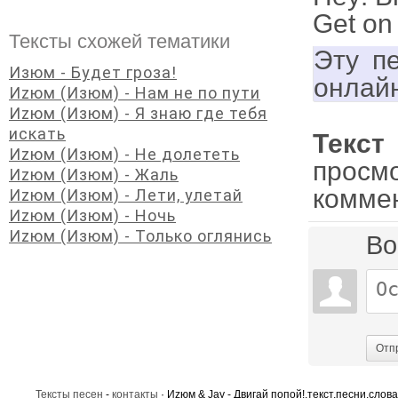
Get on
Тексты схожей тематики
Эту п
Изюм - Будет гроза!
онлай
Иzюм (Изюм) - Нам не по пути
Иzюм (Изюм) - Я знаю где тебя
искать
Текст
Иzюм (Изюм) - Не долететь
просм
Иzюм (Изюм) - Жаль
комме
Иzюм (Изюм) - Лети, улетай
Иzюм (Изюм) - Ночь
Иzюм (Изюм) - Только оглянись
Во
Отп
Тексты песен
-
контакты
· Иzюм & Jay - Двигай попой!,текст,песни,слова