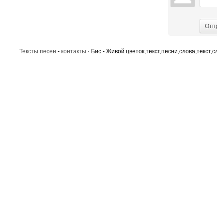
Отп
Тексты песен
-
контакты
· Бис - Живой цветок,текст,песни,слова,текст,