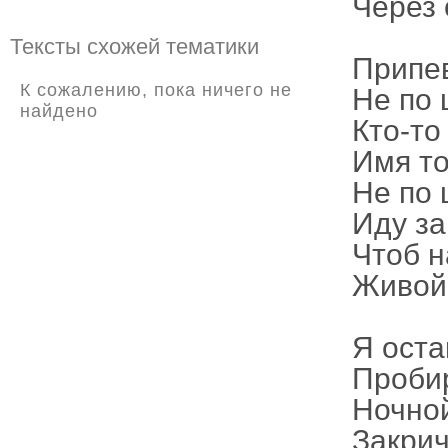
Через 
Тексты схожей тематики
Припе
К сожалению, пока ничего не
Не по 
найдено
Кто-то
Имя то
Не по 
Иду за
Чтоб н
Живой 
Я оста
Пробир
Ночно
Закрич