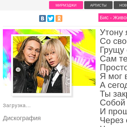
МИРМЭДЖИ
АРТИСТЫ
НОВ
Бис - Живо
Утону 
Со сво
Грущу 
Сам те
Просто
Я мог 
А сего
Ты зак
Собой 
Загрузка...
И прош
Дискография
Через 