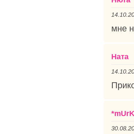
14.10.2
мне н
Ната
14.10.2
Прико
*mUrK
30.08.2