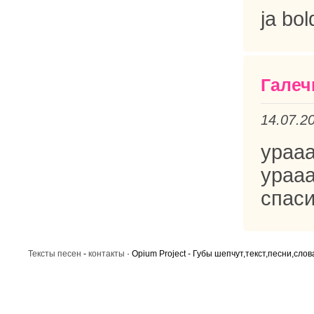
ja bo
Галеч
14.07.2
урааа
ураа
спас
Тексты песен
-
контакты
· Opium Project - Губы шепчут,текст,песни,слов