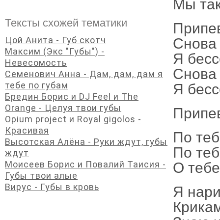
Мы так
Тексты схожей тематики
Припе
Цой Анита - Губ скотч
Снова 
Максим (Экс "Губы") -
Я бесс
Невесомость
Снова 
Семенович Анна - Дам, дам, дам я
тебе по губам
Я бесс
Бредин Борис и DJ Feel и The
Orange - Целуя твои губы
Припе
Opium project и Royal gigolos -
Красивая
По теб
Высотская Алёна - Руки ждут, губы
По теб
ждут
Моисеев Борис и Повалий Таисия -
О тебе
Губы твои алые
Вирус - Губы в кровь
Я нари
Крикам