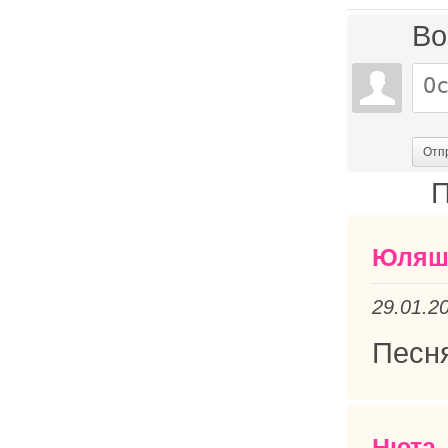
Во
Отп
П
Юляш
29.01.2
Песня
Нюта