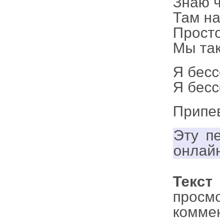
Знаю ч
Там на
Просто
Мы так
Я бесс
Я бесс
Припе
Эту п
онлай
Текст
просм
комме