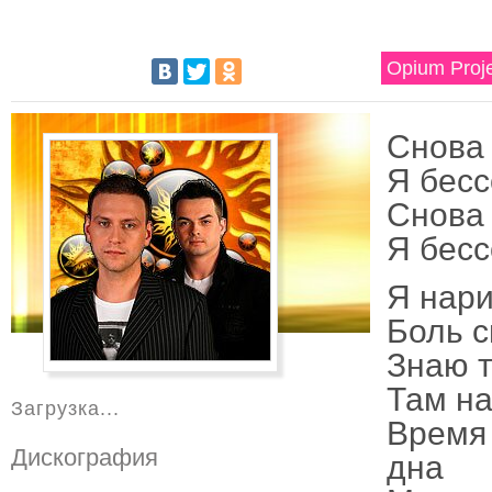
Opium Proj
Снова 
Я бесс
Снова 
Я бесс
Я нари
Боль с
Знаю т
Там на
Загрузка...
Время
Дискография
дна