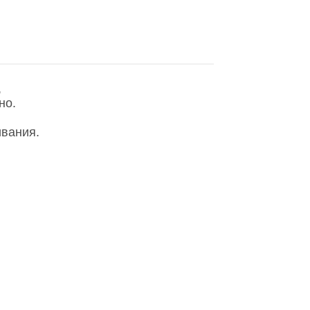
,
но.
вания.