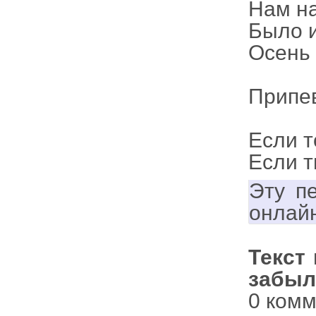
Нам на
Было и
Осень 
Припе
Если т
Если т
Эту п
онлай
Текст
забыл
0 ком