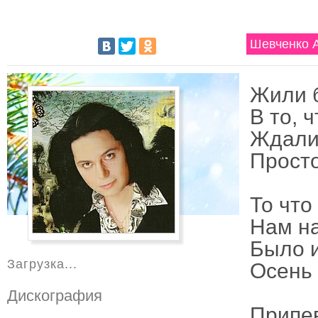
Шевченко А
Жили б
В то, 
Ждали-
Просто
То что
Нам на
Было и
Загрузка...
Осень 
Дискография
Припе