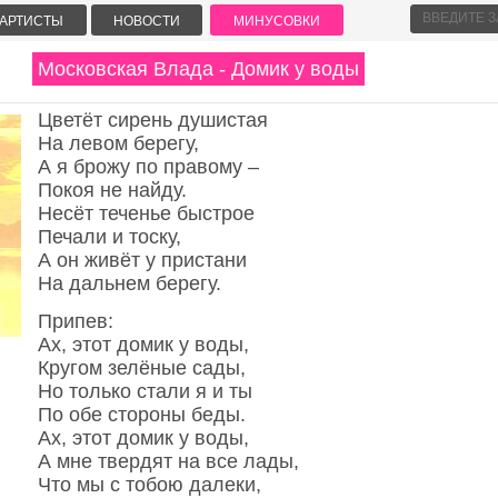
АРТИСТЫ
НОВОСТИ
МИНУСОВКИ
Московская Влада - Домик у воды
Цветёт сирень душистая
На левом берегу,
А я брожу по правому –
Покоя не найду.
Несёт теченье быстрое
Печали и тоску,
А он живёт у пристани
На дальнем берегу.
Припев:
Ах, этот домик у воды,
Кругом зелёные сады,
Но только стали я и ты
По обе стороны беды.
Ах, этот домик у воды,
А мне твердят на все лады,
Что мы с тобою далеки,