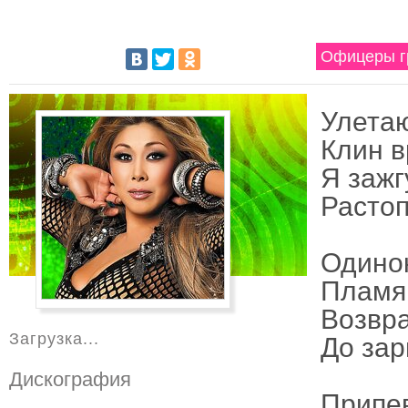
Офицеры гр
Улетаю
Клин в
Я зажг
Растоп
Одино
Пламя 
Возвр
Загрузка...
До зар
Дискография
Припе