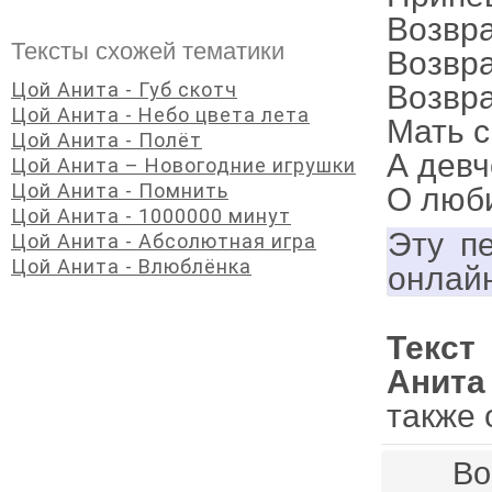
Возвр
Тексты схожей тематики
Возвра
Цой Анита - Губ скотч
Возвр
Цой Анита - Небо цвета лета
Мать 
Цой Анита - Полёт
А девч
Цой Анита – Новогодние игрушки
Цой Анита - Помнить
О люби
Цой Анита - 1000000 минут
Эту п
Цой Анита - Абсолютная игра
Цой Анита - Влюблёнка
онлай
Текст
Анита
также 
Во