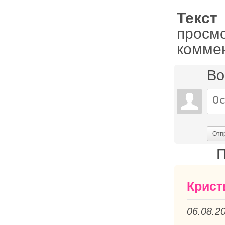
Текс
просм
комме
Во
Отп
П
Крист
06.08.2