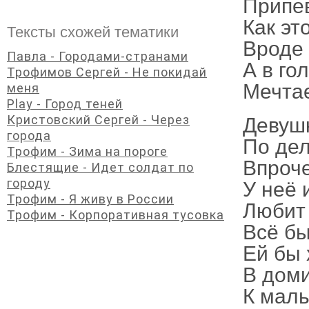
Припе
Как эт
Тексты схожей тематики
Вроде
Павла - Городами-странами
А в го
Трофимов Сергей - Не покидай
Мечтае
меня
Play - Город теней
Кристовский Сергей - Через
Девушк
города
По дел
Трофим - Зима на пороге
Впроче
Блестящие - Идет солдат по
городу
У неё 
Трофим - Я живу в России
Любит 
Трофим - Корпоративная тусовка
Всё бы
Ей бы 
В доми
К маль