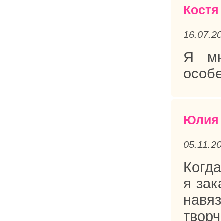
Костя
16.07.2
Я мн
особе
Юлия 
05.11.2
Когда
я зак
навя
твор