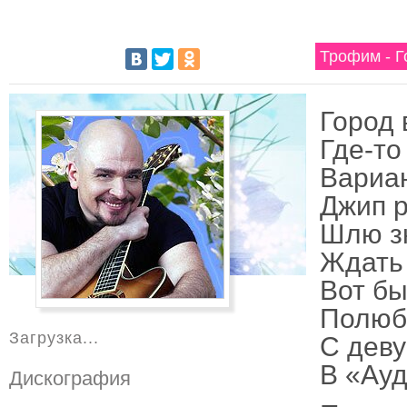
Трофим - Г
Город 
Где-то
Вариан
Джип р
Шлю з
Ждать 
Вот бы
Полюб
Загрузка...
С деву
В «Ауд
Дискография