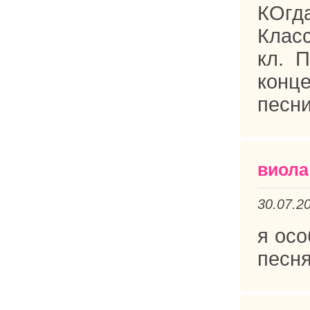
КОгд
Клас
кл. 
конц
песни
виола
30.07.2
я ос
песня