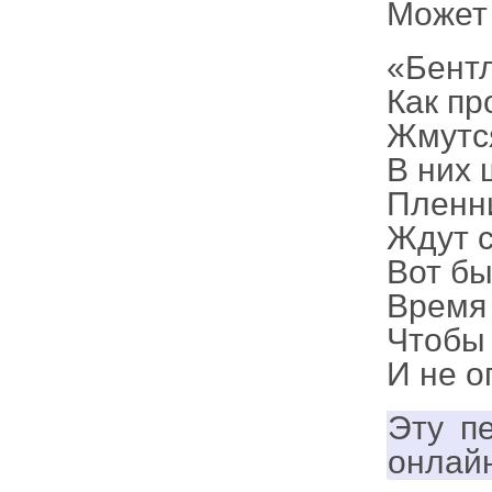
Может 
«Бентл
Как п
Жмутся
В них
Пленни
Ждут 
Вот бы
Время 
Чтобы 
И не о
Эту п
онлай