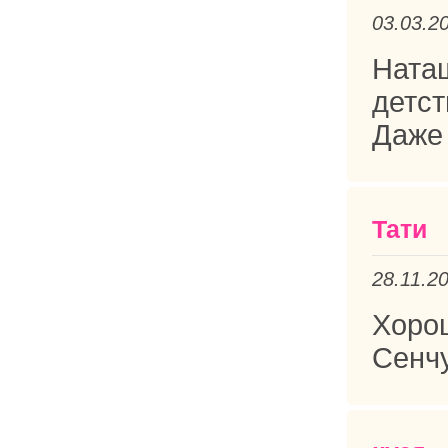
03.03.2
Ната
детс
Даже 
Тати
28.11.2
Хоро
Сенчу