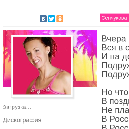
Сенчукова 
Вчера 
Вся в 
И на д
Подру
Подруж
Но что
В позд
Загрузка...
Не пла
В Росс
Дискография
В Росс