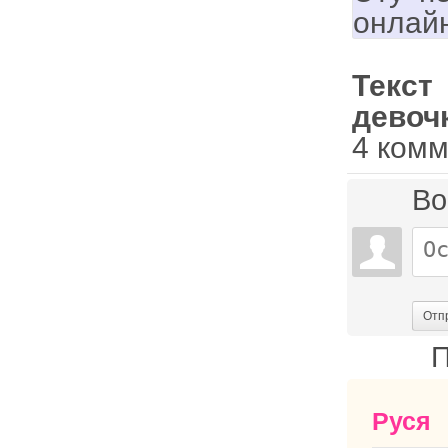
онлай
Текст
девоч
4 ком
Во
Отп
П
Руся