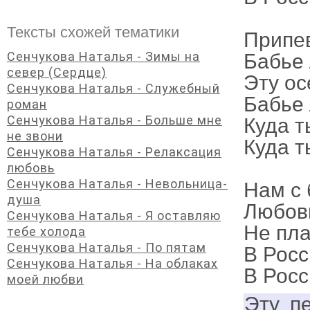
Тексты схожей тематики
Припе
Сенчукова Наталья - Зимы на
Бабье 
север (Сердце)
Эту ос
Сенчукова Наталья - Служебный
Бабье 
роман
Сенчукова Наталья - Больше мне
Куда т
не звони
Куда т
Сенчукова Наталья - Релаксация
любовь
Сенчукова Наталья - Невольница-
Нам с 
душа
Любовь
Сенчукова Наталья - Я оставляю
Не пла
тебе холода
Сенчукова Наталья - По пятам
В Росс
Сенчукова Наталья - На облаках
В Росс
моей любви
Эту п