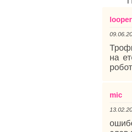
П
loope
09.06.2
Трофи
на ет
робот
mic
13.02.2
ошибо