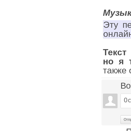
Музык
Эту п
онлай
Текст
но я 
также 
Во
Отп