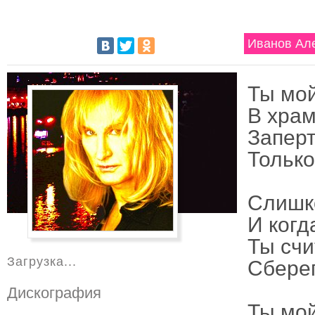
Иванов Але
Ты мой
В хра
Заперт
Только
Слишко
И когда
Ты счи
Загрузка...
Сберег
Дискография
Ты мой