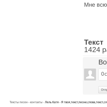
Мне всю
Текст
1424 р
Во
Отп
Тексты песен
-
контакты
· Лель Катя - Я твоя,текст,песни,слова,текст,с