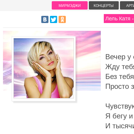
МИРМЭДЖИ
КОНЦЕРТЫ
АРТ
Лель Катя -
Вечер у 
Жду теб
Без тебя
Просто 
Чувству
Я бегу 
И тысячи